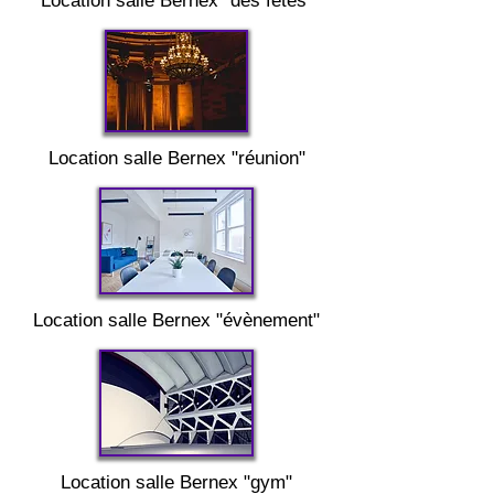
Location salle
Bernex "
des fêtes"
Location salle
Bernex "
réunion"
Location salle
Bernex "
évènement"
Location salle
Bernex
"gym"